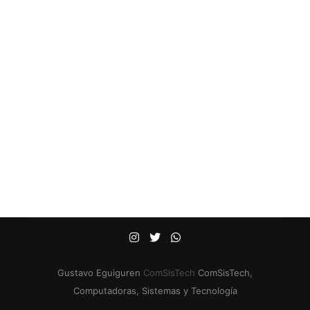
Gustavo Eguiguren
ComSisTech
ComSisTech,
Computadoras, Sistemas y Tecnología