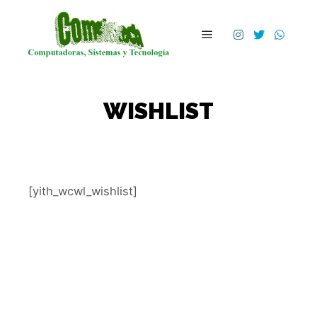
Main menu
WISHLIST
[yith_wcwl_wishlist]