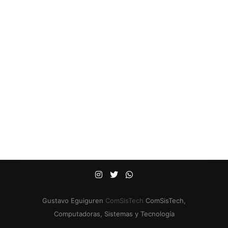
Gustavo Eguiguren
ComSisTech
ComSisTech,
Computadoras, Sistemas y Tecnología